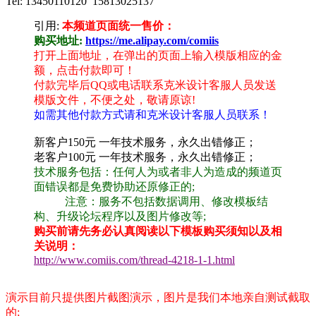
Tel: 13450110120 15813025137
引用:
本频道页面统一售价：
购买地址:
https://me.alipay.com/comiis
打开上面地址，在弹出的页面上输入模版相应的金
额，点击付款即可！
付款完毕后QQ或电话联系克米设计客服人员发送
模版文件，不便之处，敬请原谅!
如需其他付款方式请和克米设计客服人员联系！
新客户150元 一年技术服务，永久出错修正；
老客户100元 一年技术服务，永久出错修正；
技术服务包括：任何人为或者非人为造成的频道页
面错误都是免费协助还原修正的;
注意：服务不包括数据调用、修改模板结
构、升级论坛程序以及图片修改等;
购买前请先务必认真阅读以下模板购买须知以及相
关说明：
http://www.comiis.com/thread-4218-1-1.html
演示目前只提供图片截图演示，图片是我们本地亲自测试截取
的;