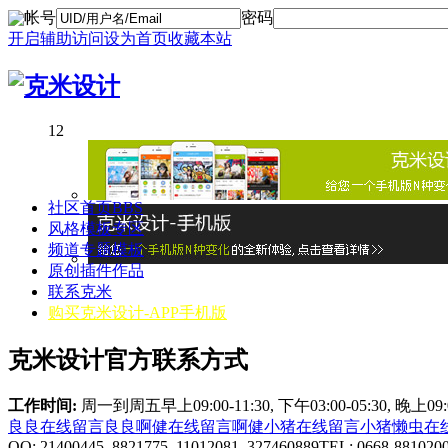
帐号
密码
开启辅助访问
设为首页
收藏本站
1
2
社区首页
BBS
风格模板专区
频道专题模板
原创插件作品
联系克米
购买克米设计-APP手机版
克米设计官方联系方式
工作时间:
周一到周五早上09:00-11:30, 下午03:00-05:30, 晚上0
良良在线
留言良良
啊健在线
留言啊健
小猪在线
留言小猪
懒虫在
QQ: 21400445 8821775 11012081 327460889
TEL: 0668-881020