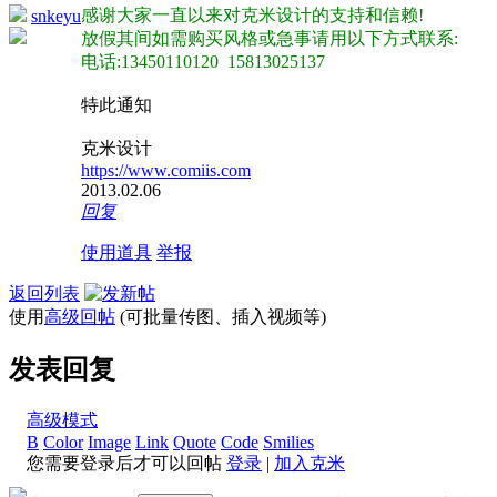
感谢大家一直以来对克米设计的支持和信赖!
snkeyu
放假其间如需购买风格或急事请用以下方式联系:
电话:13450110120 15813025137
特此通知
克米设计
https://www.comiis.com
2013.02.06
回复
使用道具
举报
返回列表
使用
高级回帖
(可批量传图、插入视频等)
发表回复
高级模式
B
Color
Image
Link
Quote
Code
Smilies
您需要登录后才可以回帖
登录
|
加入克米