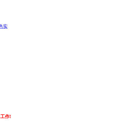
色实
工作!