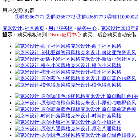
用户交流QQ群
①群83667771
②群83667772
③群83667773
④群11090002
克米设计
»
社区首页
›
用户服务区
›
站务中心
›
克米设计2013
提示：
购买模板请到
Discuz应用中心
购买，后台购买自动安装
克米设计-西子社区风格
克米设计-努比亚微资讯风
克米设计-新版小米社区风
克米设计-橙色小米风格
克米设计-梅州社区风格
克米设计-原创蓝色19楼风
克米设计-橙色得意风格
克米设计-原创咖啡色19
克米设计-原创咕噜橙色风
克米设计-原创简单蓝色模
克米设计-时尚部落风格
克米设计-原创小镇社区
克米设计-原创八通风格
克米设计-原创绿色19楼风