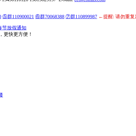
0
⑤群110900021
⑥群70068388
⑦群110899987
←提醒: 请勿重复
年春节放假通知
，更快更方便！
楼