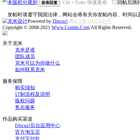
本版积分规则
Ctrl + Enter 快速发布
回帖后跳
发表回复
发帖时请遵守我国法律，网站会将有关你发帖内容、时间以
Powered by
Discuz!
粤ICP备15031645号
Copyright © 2008-2021
Www.Comiis.Com
All Rights Reserved.
关于克米
克米是谁
团队成员
克米可以为你做什么
如何联系克米
服务保障
购买须知
订制流程及说明
版权问题
售后服务
作品购买渠道
Discuz!后台应用中心
官方淘宝店
支付宝付款