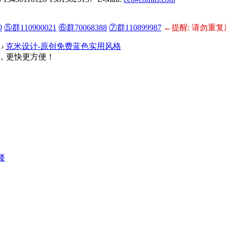
0
⑤群110900021
⑥群70068388
⑦群110899987
←提醒: 请勿重复
›
克米设计-原创免费蓝色实用风格
，更快更方便！
楼