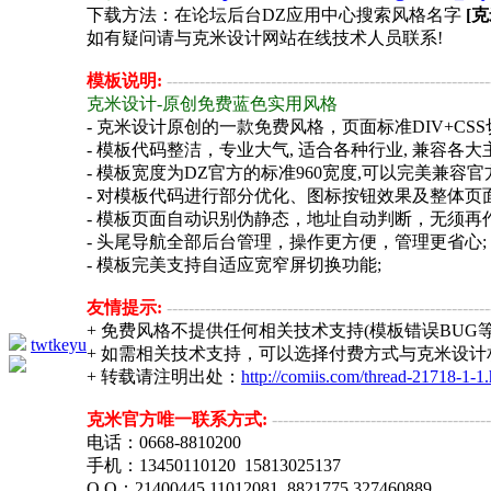
下载方法：在论坛后台DZ应用中心搜索风格名字
[
如有疑问请与克米设计网站在线技术人员联系!
模板说明:
-----------------------------------------------------------
克米设计-原创免费蓝色实用风格
- 克米设计原创的一款免费风格，页面标准DIV+CSS
- 模板代码整洁，专业大气, 适合各种行业, 兼容各大
- 模板宽度为DZ官方的标准960宽度,可以完美兼容
- 对模板代码进行部分优化、图标按钮效果及整体页
- 模板页面自动识别伪静态，地址自动判断，无须再
- 头尾导航全部后台管理，操作更方便，管理更省心;
- 模板完美支持自适应宽窄屏切换功能;
友情提示:
-----------------------------------------------------------
+ 免费风格不提供任何相关技术支持(模板错误BUG等
twtkeyu
+ 如需相关技术支持，可以选择付费方式与克米设
+ 转载请注明出处：
http://comiis.com/thread-21718-1-1.
克米官方唯一联系方式:
----------------------------------------
电话：0668-8810200
手机：13450110120 15813025137
Q Q：21400445 11012081 8821775 327460889