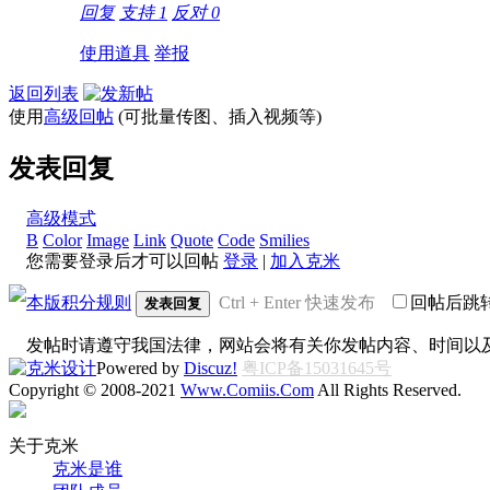
回复
支持
1
反对
0
使用道具
举报
返回列表
使用
高级回帖
(可批量传图、插入视频等)
发表回复
高级模式
B
Color
Image
Link
Quote
Code
Smilies
您需要登录后才可以回帖
登录
|
加入克米
本版积分规则
Ctrl + Enter 快速发布
回帖后跳
发表回复
发帖时请遵守我国法律，网站会将有关你发帖内容、时间以
Powered by
Discuz!
粤ICP备15031645号
Copyright © 2008-2021
Www.Comiis.Com
All Rights Reserved.
关于克米
克米是谁