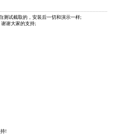
------------------------------------------------------------------------
自测试截取的，安装后一切和演示一样;
，谢谢大家的支持;
持!