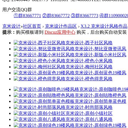
用户交流QQ群
①群83667771
②群83667772
③群83667773
④群11090002
克米设计
»
社区首页
›
克米设计作品区
›
X3.2 克米设计风格作品
提示：
购买模板请到
Discuz应用中心
购买，后台购买自动安装
克米设计-西子社区风格
克米设计-努比亚微资讯风
克米设计-新版小米社区风
克米设计-橙色小米风格
克米设计-梅州社区风格
克米设计-原创蓝色19楼风
克米设计-橙色得意风格
克米设计-原创咖啡色19
克米设计-原创咕噜橙色风
克米设计-原创简单蓝色模
克米设计-时尚部落风格
克米设计-原创小镇社区
克米设计-原创八通风格
克米设计-原创绿色19楼风