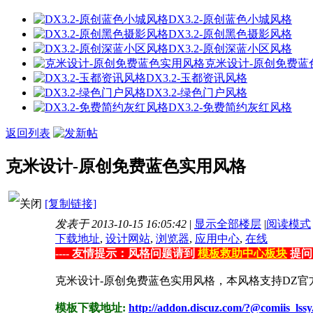
DX3.2-原创蓝色小城风格
DX3.2-原创黑色摄影风格
DX3.2-原创深蓝小区风格
克米设计-原创免费蓝
DX3.2-玉都资讯风格
DX3.2-绿色门户风格
DX3.2-免费简约灰红风格
返回列表
克米设计-原创免费蓝色实用风格
[复制链接]
发表于 2013-10-15 16:05:42
|
显示全部楼层
|
阅读模式
下载地址
,
设计网站
,
浏览器
,
应用中心
,
在线
---- 友情提示：风格问题请到
模板救助中心板块
提问
克米设计-原创免费蓝色实用风格，本风格支持DZ官
模板下载地址:
http://addon.discuz.com/?@comiis_lssy