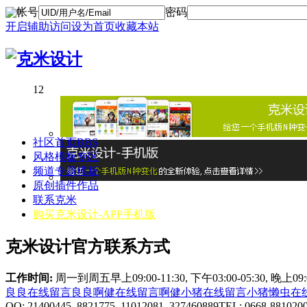
帐号
密码
开启辅助访问
设为首页
收藏本站
1
2
社区首页
BBS
风格模板专区
频道专题模板
原创插件作品
联系克米
购买克米设计-APP手机版
克米设计官方联系方式
工作时间:
周一到周五早上09:00-11:30, 下午03:00-05:30, 晚上0
良良在线
留言良良
啊健在线
留言啊健
小猪在线
留言小猪
懒虫在
QQ: 21400445 8821775 11012081 327460889
TEL: 0668-881020