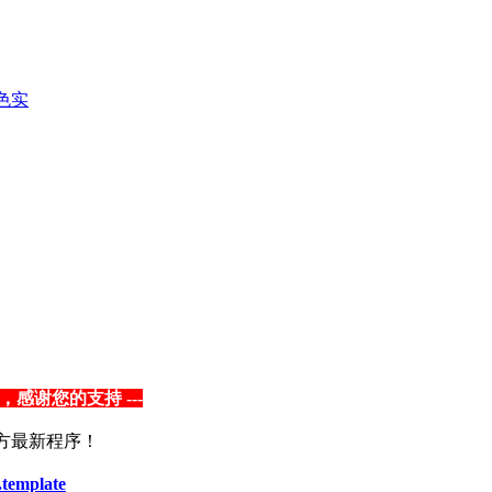
色实
，感谢您的支持 ---
方最新程序！
.template