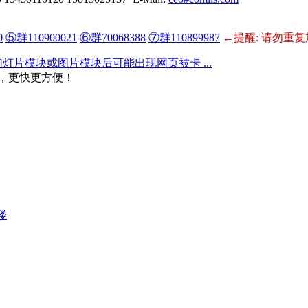
0
⑤群110900021
⑥群70068388
⑦群110899987
←提醒: 请勿重复
IY幻灯片模块或图片模块后可能出现网页被卡 ...
，更快更方便！
楼