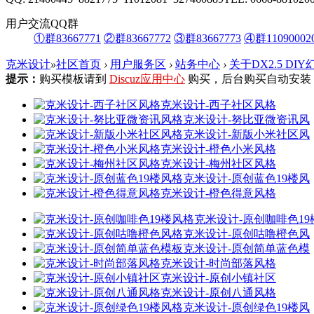
用户交流QQ群
①群83667771
②群83667772
③群83667773
④群11090002
克米设计
»
社区首页
›
用户服务区
›
站务中心
›
关于DX2.5 D
提示：
购买模板请到
Discuz应用中心
购买，后台购买自动安装
克米设计-西子社区风格
克米设计-努比亚微资讯风
克米设计-新版小米社区风
克米设计-橙色小米风格
克米设计-梅州社区风格
克米设计-原创蓝色19楼风
克米设计-橙色得意风格
克米设计-原创咖啡色19
克米设计-原创咕噜橙色风
克米设计-原创简单蓝色模
克米设计-时尚部落风格
克米设计-原创小镇社区
克米设计-原创八通风格
克米设计-原创绿色19楼风