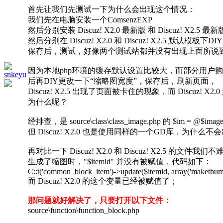
首先让我们先测试一下为什么会出现这个情况：
我们先在电脑安装一个ComsenzEXP
然后分别安装 Discuz! X2.0 最新版 和 Discuz! 
然后分别在 Discuz! X2.0 和 Discuz! X2.5 
保存后，测试，好像两个测试站都并没有出现上面所说
因为本地php环境的缓存默认设置比较大，而部分用户购买的虚拟
snkeyu
后再DIY更改一下“缩略图宽度”，保存后，刷新页面，
Discuz! X2.5 出现了页面被卡住的现象，而 Disc
为什么呢？
经排查，是 source\class\class_image.php 的 $im = @$imag
但 Discuz! X2.0 也是使用同样的一个GD库，为什么
再对比一下 Discuz! X2.0 和 Discuz! X2.5 的文件我们不难
生成了缩图时，"$itemid" 并没有被赋值，代码如下：
C::t('common_block_item')->update($itemid, array('makethum
而 Discuz! X2.0 的这个变量已经被赋值了；
那问题就好解决了，只要打开以下文件：
source\function\function_block.php