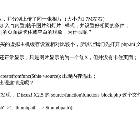
X2.5 最新版，并分别上传了同一张相片（大小为1.7M左右）
默认模板下DIY加入 “[内置]帖子图片幻灯片” 样式，并设置好相同的条件；
到的页面被卡住或空白的现象，为什么呢？
主机缓存设置相对比较小，所以让我们先打开 php.ini 文件，把 me
uz! X2.0 还正常显示，只是图片显示的为一个红X，但并没有卡住页面；
ecreatefromfunc($this->source); 出现内存溢出；
不会出现这情况呢？
发现， Discuz! X2.5 的 source\function\function_bloc
b'=>1, 'thumbpath' => $thumbpath));