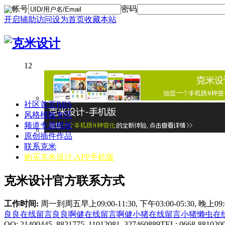
帐号
密码
开启辅助访问
设为首页
收藏本站
1
2
社区首页
BBS
风格模板专区
频道专题模板
原创插件作品
联系克米
购买克米设计-APP手机版
克米设计官方联系方式
工作时间:
周一到周五早上09:00-11:30, 下午03:00-05:30, 晚上0
良良在线
留言良良
啊健在线
留言啊健
小猪在线
留言小猪
懒虫在
QQ: 21400445 8821775 11012081 327460889
TEL: 0668-881020