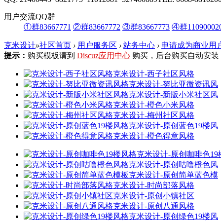
用户交流QQ群
①群83667771
②群83667772
③群83667773
④群11090002
克米设计
»
社区首页
›
用户服务区
›
站务中心
›
申请成为商业用
提示：
购买模板请到
Discuz应用中心
购买，后台购买自动安装
克米设计-西子社区风格
克米设计-努比亚微资讯风
克米设计-新版小米社区风
克米设计-橙色小米风格
克米设计-梅州社区风格
克米设计-原创蓝色19楼风
克米设计-橙色得意风格
克米设计-原创咖啡色19
克米设计-原创咕噜橙色风
克米设计-原创简单蓝色模
克米设计-时尚部落风格
克米设计-原创小镇社区
克米设计-原创八通风格
克米设计-原创绿色19楼风