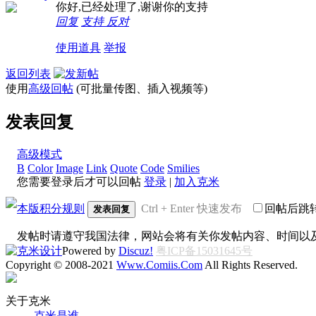
你好,已经处理了,谢谢你的支持
回复
支持
反对
使用道具
举报
返回列表
使用
高级回帖
(可批量传图、插入视频等)
发表回复
高级模式
B
Color
Image
Link
Quote
Code
Smilies
您需要登录后才可以回帖
登录
|
加入克米
本版积分规则
Ctrl + Enter 快速发布
回帖后跳
发表回复
发帖时请遵守我国法律，网站会将有关你发帖内容、时间以
Powered by
Discuz!
粤ICP备15031645号
Copyright © 2008-2021
Www.Comiis.Com
All Rights Reserved.
关于克米
克米是谁