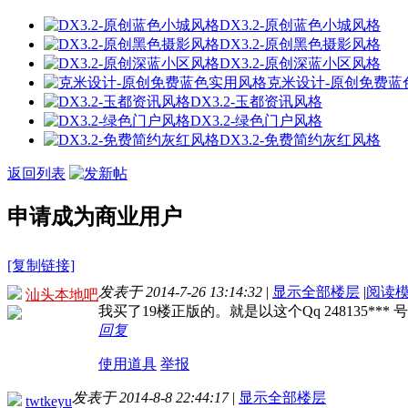
DX3.2-原创蓝色小城风格
DX3.2-原创黑色摄影风格
DX3.2-原创深蓝小区风格
克米设计-原创免费蓝
DX3.2-玉都资讯风格
DX3.2-绿色门户风格
DX3.2-免费简约灰红风格
返回列表
申请成为商业用户
[复制链接]
发表于 2014-7-26 13:14:32
|
显示全部楼层
|
阅读
汕头本地吧
我买了19楼正版的。就是以这个Qq 248135***
回复
使用道具
举报
发表于 2014-8-8 22:44:17
|
显示全部楼层
twtkeyu