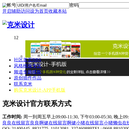
帐号
密码
开启辅助访问
设为首页
收藏本站
1
2
社区首页
BBS
风格模板专区
频道专题模板
原创插件作品
联系克米
购买克米设计-APP手机版
克米设计官方联系方式
工作时间:
周一到周五早上09:00-11:30, 下午03:00-05:30, 晚上0
良良在线
留言良良
啊健在线
留言啊健
小猪在线
留言小猪
懒虫在
QQ: 21400445 8821775 11012081 327460889
TEL: 0668-881020