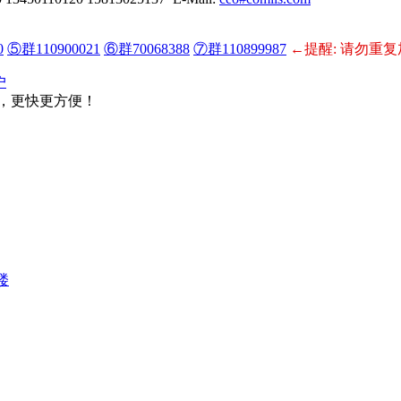
0
⑤群110900021
⑥群70068388
⑦群110899987
←提醒: 请勿重复
户
，更快更方便！
楼