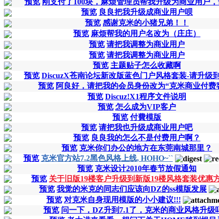
预览
刚支付了100块，麻烦管理员帮我升级为商业用户
预览
良良把我升级成商业用户呗
预览
感谢克米的小猪兄弟！！
预览
麻烦帮我的用户名改为（庄庄）
预览
请把我调整为商业用户
预览
请把我调整为商业用户
预览
主题贴子怎么收藏啊
预览
DiscuzX苍南论坛新改版蓝色门户风格套装-请升级到-
预览
阿良好，请把我的会员身份改为“克米商业付费
预览
Discuz!X1程序文件说明
预览
怎么成为VIP客户
预览
付費模版
预览
请把我也升级成商业用户吧
预览
良良我的怎么不是付费用户啊？
预览
克米你们办公的地方在东莞南城那里？
预览
克米官方站7.2黑色风格上线, HOHO~``
预览
克米设计2010年春节放假通知
预览
关于旧版19楼客户升级到新版19楼风格套装优惠
预览
我觉的米克的同志们应该向DZ的ss模版发展
预览
对克米自身现用模版的小小建议!!!
预览
问一下，DZ升到7.1了，克米的商业风格升级