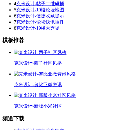
4
克米设计-帖子二维码插
5
克米设计-19楼论坛地图
6
克米设计-便捷收藏提示
7
克米设计-论坛快讯插件
8
克米设计-19楼大秀场
模板推荐
克米设计-西子社区风格
克米设计-努比亚微资讯
克米设计-新版小米社区
频道下载