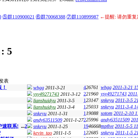
0
⑤群110900021
⑥群70068388
⑦群110899987
←提醒: 请勿重复
:
5
发表
板！
4
26761
whgg
2011-3-21 1
whgg
2011-3-21
2
21960
ysy49271743
2011
ysy49271743
2011-3-12
1
23147
snkeyu
2011-3-5 2
lianshuidyu
2011-3-5
1
25033
snkeyu
2011-3-4 1
lianshuidyu
2011-3-4
1
19088
sotom
2011-2-10 1
snkeyu
2011-1-31
2
25996
andy63511509
201
andy63511509
2011-1-27
户速联系!
...
2
19
46668
mpfive
2011-5-5 1
snkeyu
2011-1-25
户
1
22685
snkeyu
2011-1-5 2
kevin_tao
2011-1-5