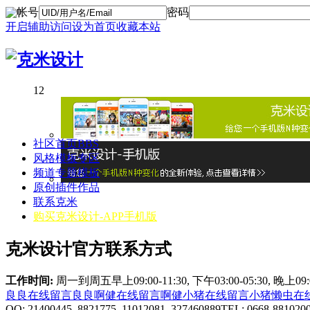
帐号
密码
开启辅助访问
设为首页
收藏本站
1
2
社区首页
BBS
风格模板专区
频道专题模板
原创插件作品
联系克米
购买克米设计-APP手机版
克米设计官方联系方式
工作时间:
周一到周五早上09:00-11:30, 下午03:00-05:30, 晚上0
良良在线
留言良良
啊健在线
留言啊健
小猪在线
留言小猪
懒虫在
QQ: 21400445 8821775 11012081 327460889
TEL: 0668-881020