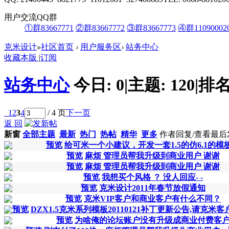
用户交流QQ群
①群83667771
②群83667772
③群83667773
④群11090002
克米设计
»
社区首页
›
用户服务区
›
站务中心
收藏本版
|
订阅
站务中心
今日:
0
|
主题:
120
|
排名
1
2
3
4
/ 4 页
下一页
返 回
新窗
全部主题
最新
热门
热帖
精华
更多
作者
回复/查看
最后
预览
给可米一个小建议，开发一套1.5的仿6.1的模
预览
麻烦 管理员帮我升级到商业用户 谢谢
预览
麻烦 管理员帮我升级到商业用户 谢谢
预览
我想买个风格 ？ 没人回应- -
预览
克米设计2011年春节放假通知
预览
克米VIP客户和商业客户有什么不同？
预览
DZX1.5克米系列模板20110121补丁更新公告,请克米客
预览
为啥俺的论坛账户没有升级成商业付费客