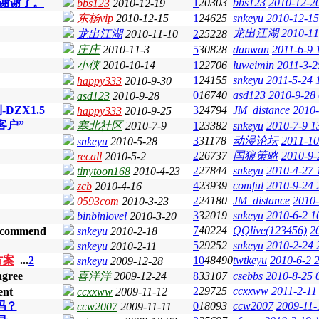
，谢谢了。
1
20303
bbs123
2010-12-2
bbs123
2010-12-19
东杨vip
2010-12-15
1
24625
snkeyu
2010-12-15
龙出江湖
2010-11
龙出江湖
2010-11-10
2
25228
庄庄
2010-11-3
5
30828
danwan
2011-6-9 
小侠
2010-10-14
1
22706
luweimin
2011-3-2
1
24155
snkeyu
2011-5-24 
happy333
2010-9-30
0
16740
asd123
2010-9-28
asd123
2010-9-28
DZX1.5
3
24794
JM_distance
2010-
happy333
2010-9-25
客户”
塞北社区
2010-7-9
1
23382
snkeyu
2010-7-9 1
3
31178
动漫论坛
2011-10
snkeyu
2010-5-28
2
26737
国狼策略
2010-9-
recall
2010-5-2
2
27844
snkeyu
2010-4-27 
tinytoon168
2010-4-23
4
23939
comful
2010-9-24 
zcb
2010-4-16
2
24180
JM_distance
2010-
0593com
2010-3-23
3
32019
snkeyu
2010-6-2 1
binbinlovel
2010-3-20
7
40224
QQlive(123456)
2
snkeyu
2010-2-18
5
29252
snkeyu
2010-2-24 
snkeyu
2010-2-11
方案
...
2
10
48490
twtkeyu
2010-6-2 
snkeyu
2009-12-28
喜洋洋
2009-12-24
8
33107
csebbs
2010-8-25 
2
29725
ccxxww
2011-2-11
ccxxww
2009-11-12
吗？
0
18093
ccw2007
2009-11-
ccw2007
2009-11-11