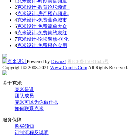
1
克米设计-时刻美食频道
2
克米设计-教育论坛频道_
3
克米设计-房产楼市频道-
4
克米设计-免费蓝色城市
5
克米设计-免费简单大众
6
克米设计-免费简约灰红
7
克米设计-论坛聚焦-仿化
8
克米设计-免费橙色实用
Powered by
Discuz!
粤ICP备15031645号
Copyright © 2008-2021
Www.Comiis.Com
All Rights Reserved.
关于克米
克米是谁
团队成员
克米可以为你做什么
如何联系克米
服务保障
购买须知
订制流程及说明