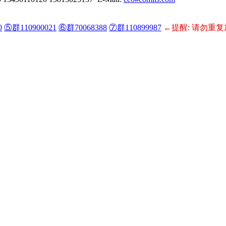
0
⑤群110900021
⑥群70068388
⑦群110899987
←提醒: 请勿重复