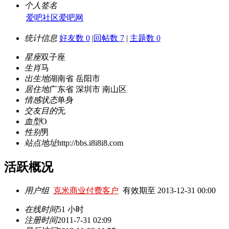
个人签名
爱吧社区
爱吧网
统计信息
好友数 0
|
回帖数 7
|
主题数 0
星座
双子座
生肖
马
出生地
湖南省 岳阳市
居住地
广东省 深圳市 南山区
情感状态
单身
交友目的
无
血型
O
性别
男
站点地址
http://bbs.i8i8i8.com
活跃概况
用户组
克米商业付费客户
有效期至 2013-12-31 00:00
在线时间
51 小时
注册时间
2011-7-31 02:09