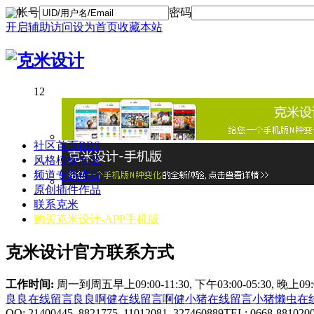
帐号
密码
开启辅助访问
设为首页
收藏本站
1
2
社区首页
BBS
风格模板专区
频道专题模板
原创插件作品
联系克米
购买克米设计-APP手机版
克米设计官方联系方式
工作时间:
周一到周五早上09:00-11:30, 下午03:00-05:30, 晚上0
良良在线
留言良良
啊健在线
留言啊健
小猪在线
留言小猪
懒虫在
QQ: 21400445 8821775 11012081 327460889
TEL: 0668-881020