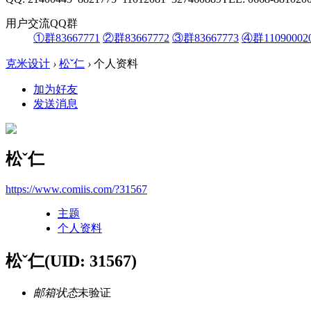
用户交流QQ群
①群83667771
②群83667772
③群83667773
④群11090002
克米设计
›
松ˇ仁
›
个人资料
加为好友
发送消息
松ˇ仁
https://www.comiis.com/?31567
主题
个人资料
松ˇ仁
(UID: 31567)
邮箱状态
未验证