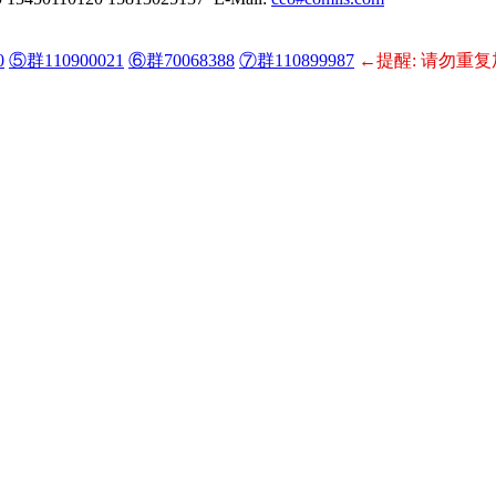
0
⑤群110900021
⑥群70068388
⑦群110899987
←提醒: 请勿重复