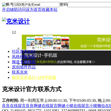
帐号
密码
开启辅助访问
设为首页
收藏本站
1
2
社区首页
BBS
风格模板专区
频道专题模板
原创插件作品
联系克米
购买克米设计-APP手机版
克米设计官方联系方式
工作时间:
周一到周五早上09:00-11:30, 下午03:00-05:30, 晚上0
良良在线
留言良良
啊健在线
留言啊健
小猪在线
留言小猪
懒虫在
QQ: 21400445 8821775 11012081 327460889
TEL: 0668-881020