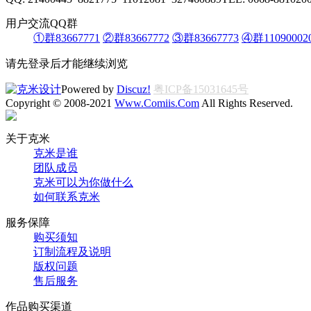
用户交流QQ群
①群83667771
②群83667772
③群83667773
④群11090002
请先登录后才能继续浏览
Powered by
Discuz!
粤ICP备15031645号
Copyright © 2008-2021
Www.Comiis.Com
All Rights Reserved.
关于克米
克米是谁
团队成员
克米可以为你做什么
如何联系克米
服务保障
购买须知
订制流程及说明
版权问题
售后服务
作品购买渠道