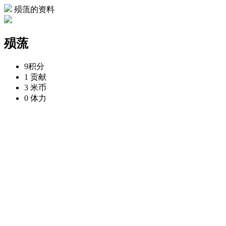
殒蓅的资料
殒蓅
9
积分
1
贡献
3
米币
0
体力