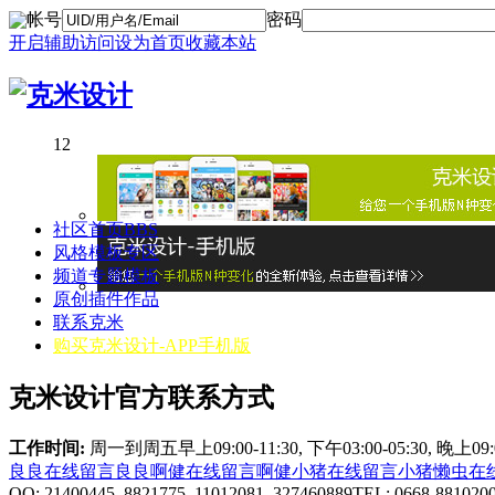
帐号
密码
开启辅助访问
设为首页
收藏本站
1
2
社区首页
BBS
风格模板专区
频道专题模板
原创插件作品
联系克米
购买克米设计-APP手机版
克米设计官方联系方式
工作时间:
周一到周五早上09:00-11:30, 下午03:00-05:30, 晚上0
良良在线
留言良良
啊健在线
留言啊健
小猪在线
留言小猪
懒虫在
QQ: 21400445 8821775 11012081 327460889
TEL: 0668-881020