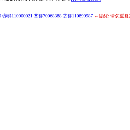
0
⑤群110900021
⑥群70068388
⑦群110899987
←提醒: 请勿重复