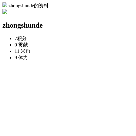
zhongshunde的资料
zhongshunde
7
积分
0
贡献
11
米币
9
体力