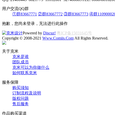
用户交流QQ群
①群83667771
②群83667772
③群83667773
④群11090002
抱歉，您尚未登录，无法进行此操作
Powered by
Discuz!
粤ICP备15031645号
Copyright © 2008-2021
Www.Comiis.Com
All Rights Reserved.
关于克米
克米是谁
团队成员
克米可以为你做什么
如何联系克米
服务保障
购买须知
订制流程及说明
版权问题
售后服务
作品购买渠道