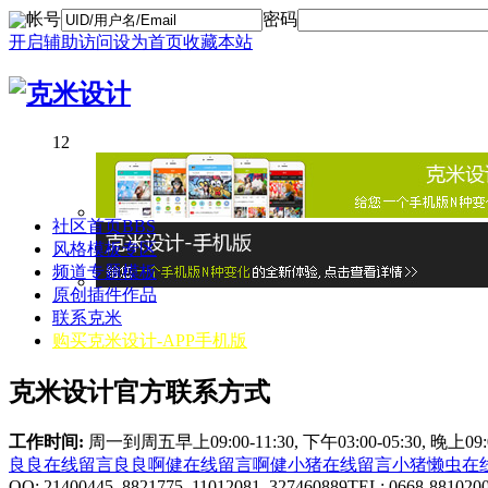
帐号
密码
开启辅助访问
设为首页
收藏本站
1
2
社区首页
BBS
风格模板专区
频道专题模板
原创插件作品
联系克米
购买克米设计-APP手机版
克米设计官方联系方式
工作时间:
周一到周五早上09:00-11:30, 下午03:00-05:30, 晚上0
良良在线
留言良良
啊健在线
留言啊健
小猪在线
留言小猪
懒虫在
QQ: 21400445 8821775 11012081 327460889
TEL: 0668-881020