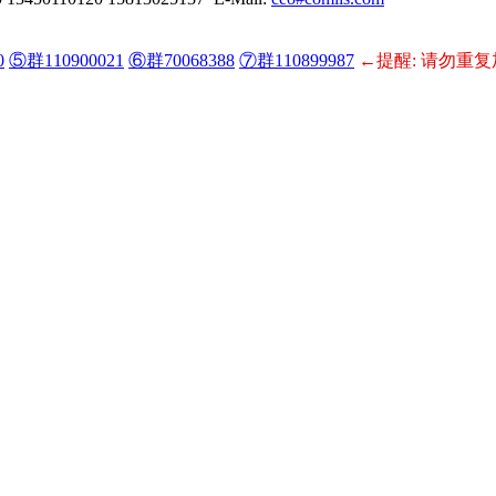
0
⑤群110900021
⑥群70068388
⑦群110899987
←提醒: 请勿重复