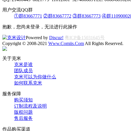
用户交流QQ群
①群83667771
②群83667772
③群83667773
④群11090002
抱歉，您尚未登录，无法进行此操作
Powered by
Discuz!
粤ICP备15031645号
Copyright © 2008-2021
Www.Comiis.Com
All Rights Reserved.
关于克米
克米是谁
团队成员
克米可以为你做什么
如何联系克米
服务保障
购买须知
订制流程及说明
版权问题
售后服务
作品购买渠道