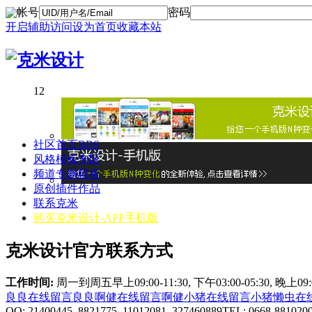
帐号
密码
开启辅助访问
设为首页
收藏本站
1
2
社区首页
BBS
风格模板专区
频道专题模板
原创插件作品
联系克米
购买克米设计-APP手机版
克米设计官方联系方式
工作时间:
周一到周五早上09:00-11:30, 下午03:00-05:30, 晚上0
良良在线
留言良良
啊健在线
留言啊健
小猪在线
留言小猪
懒虫在
QQ: 21400445 8821775 11012081 327460889
TEL: 0668-881020