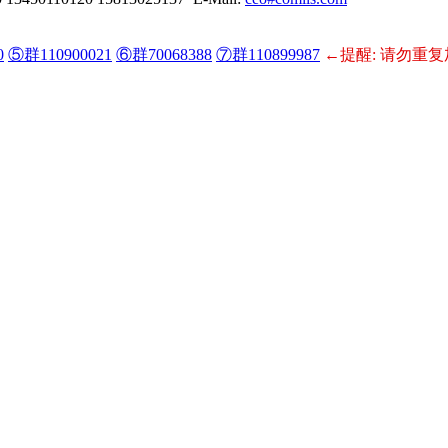
0
⑤群110900021
⑥群70068388
⑦群110899987
←提醒: 请勿重复