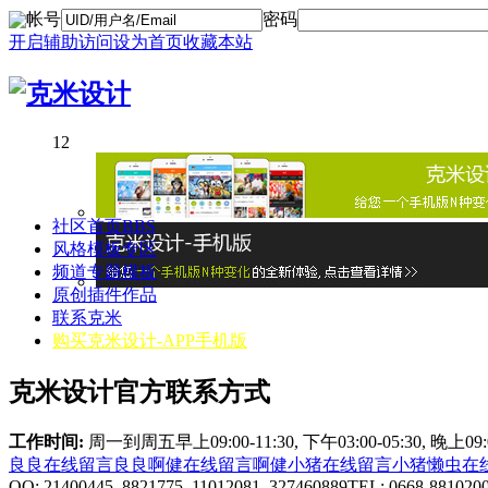
帐号
密码
开启辅助访问
设为首页
收藏本站
1
2
社区首页
BBS
风格模板专区
频道专题模板
原创插件作品
联系克米
购买克米设计-APP手机版
克米设计官方联系方式
工作时间:
周一到周五早上09:00-11:30, 下午03:00-05:30, 晚上0
良良在线
留言良良
啊健在线
留言啊健
小猪在线
留言小猪
懒虫在
QQ: 21400445 8821775 11012081 327460889
TEL: 0668-881020