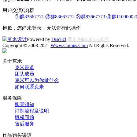
用户交流QQ群
①群83667771
②群83667772
③群83667773
④群11090002
抱歉，您尚未登录，无法进行此操作
Powered by
Discuz!
粤ICP备15031645号
Copyright © 2008-2021
Www.Comiis.Com
All Rights Reserved.
关于克米
克米是谁
团队成员
克米可以为你做什么
如何联系克米
服务保障
购买须知
订制流程及说明
版权问题
售后服务
作品购买渠道