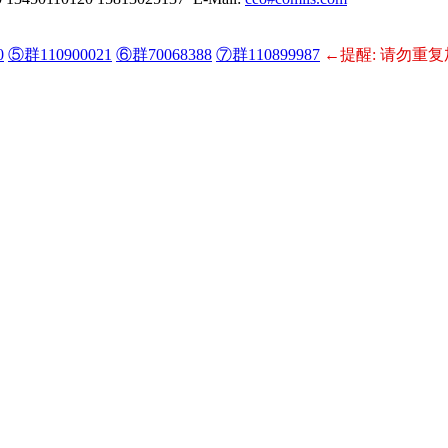
0
⑤群110900021
⑥群70068388
⑦群110899987
←提醒: 请勿重复